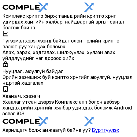
Комплекс крипто бирж таньд өөрийн крипто хөрөнгөө
удирдах хамгийн хялбар, найдвартай аргыг санал
болгож байна.
Түгээмэл хэрэглээнд байдаг олон төрлийн крипто
валют руу хандах боломж
Авах, зарах, хадгалах, шилжүүлэх, хүлээн авах
үйлдлүүдийг нэг дороос хийх
Нууцлал, аюулгүй байдал
Өөрийн эзэмшиж буй крипто хөрөнгийг аюулгүй, нууцлал
өндөртэй хадгалах
Хаана ч, хэзээ ч
Ухаалаг утсан дээрээ Комплекс апп болон вебээр
хандах өөрийн хөрөнгийг хялбар удирдах боломж Android
эсвэл iOS
Харилцагч болж амжаагүй байна уу?
Бүртгүүлэх