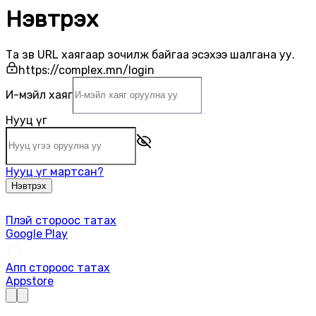
Нэвтрэх
Та зөв URL хаягаар зочилж байгаа эсэхээ шалгана уу.
https://
complex.mn/login
И-мэйл хаяг
Нууц үг
Нууц үг мартсан?
Нэвтрэх
Плэй стороос татах
Google Play
Апп стороос татах
Appstore