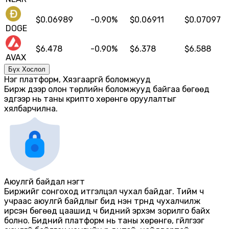
$
0.06989
-0.90
%
$
0.06911
$
0.07097
DOGE
$
6.478
-0.90
%
$
6.378
$
6.588
AVAX
Бүх Хослол
Нэг платформ, Хязгааргүй боломжууд
Бирж дээр олон төрлийн боломжууд байгаа бөгөөд
эдгээр нь таны крипто хөрөнгө оруулалтыг
хялбарчилна.
Аюулгүй байдал нэгт
Биржийг сонгоход итгэлцэл чухал байдаг. Тийм ч
учраас аюулгүй байдлыг бид нэн түрүүнд чухалчилж
ирсэн бөгөөд цаашид ч бидний эрхэм зорилго байх
болно. Бидний платформ нь таны хөрөнгө, гүйлгээг