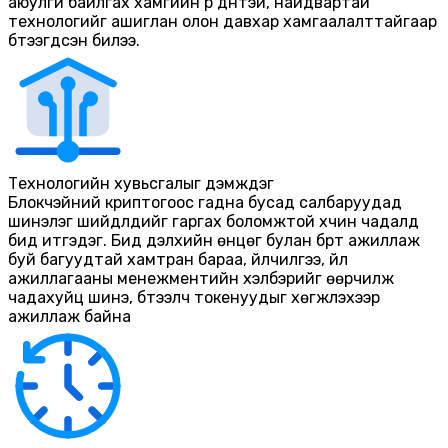
аюулгүй байлгах хамгийн үр дүнтэй, найдвартай
технологийг ашиглан олон давхар хамгаалалттайгаар
бүтээгдсэн билээ.
Технологийн хувьсгалыг дэмждэг
Блокчэйний криптогоос гадна бусад салбаруудад
шинэлэг шийдлүүдийг гаргах боломжтой хүчин чадалд
бид итгэдэг. Бид дэлхийн өнцөг булан бүрт ажиллаж
буй багуудтай хамтран бараа, үйлчилгээ, үйл
ажиллагааны менежментийн хэлбэрийг өөрчилж
чадахуйц шинэ, бүтээлч токенуудыг хөгжүүлэхээр
ажиллаж байна