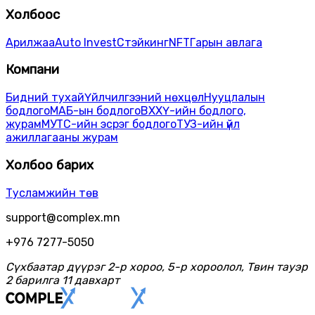
Холбоос
Арилжаа
Auto Invest
Стэйкинг
NFT
Гарын авлага
Компани
Бидний тухай
Үйлчилгээний нөхцөл
Нууцлалын
бодлого
МАБ-ын бодлого
ВХХҮ-ийн бодлого,
журам
МУТС-ийн эсрэг бодлого
ТУЗ-ийн үйл
ажиллагааны журам
Холбоо барих
Тусламжийн төв
support@complex.mn
+976 7277-5050
Сүхбаатар дүүрэг 2-р хороо, 5-р хороолол, Твин тауэр
2 барилга 11 давхарт