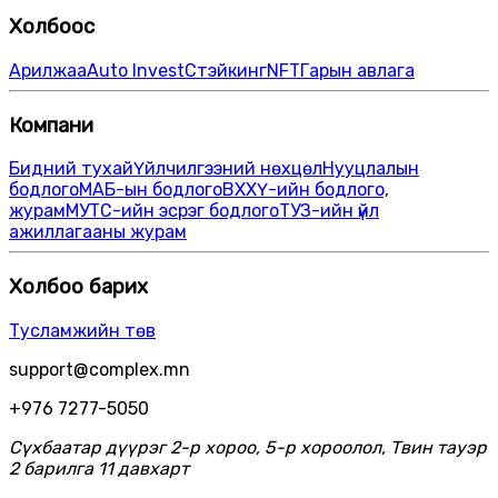
Холбоос
Арилжаа
Auto Invest
Стэйкинг
NFT
Гарын авлага
Компани
Бидний тухай
Үйлчилгээний нөхцөл
Нууцлалын
бодлого
МАБ-ын бодлого
ВХХҮ-ийн бодлого,
журам
МУТС-ийн эсрэг бодлого
ТУЗ-ийн үйл
ажиллагааны журам
Холбоо барих
Тусламжийн төв
support@complex.mn
+976 7277-5050
Сүхбаатар дүүрэг 2-р хороо, 5-р хороолол, Твин тауэр
2 барилга 11 давхарт