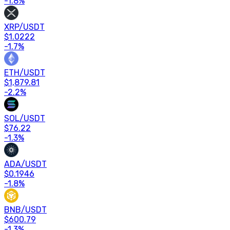
-1.8
%
XRP
/
USDT
$
1.0222
-1.7
%
ETH
/
USDT
$
1,879.81
-2.2
%
SOL
/
USDT
$
76.22
-1.3
%
ADA
/
USDT
$
0.1946
-1.8
%
BNB
/
USDT
$
600.79
-1.3
%