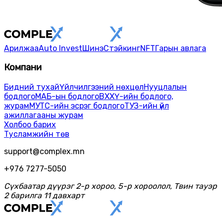
Арилжаа
Auto Invest
Шинэ
Стэйкинг
NFT
Гарын авлага
Компани
Бидний тухай
Үйлчилгээний нөхцөл
Нууцлалын
бодлого
МАБ-ын бодлого
ВХХҮ-ийн бодлого,
журам
МУТС-ийн эсрэг бодлого
ТУЗ-ийн үйл
ажиллагааны журам
Холбоо барих
Тусламжийн төв
support@complex.mn
+976 7277-5050
Сүхбаатар дүүрэг 2-р хороо, 5-р хороолол, Твин тауэр
2 барилга 11 давхарт