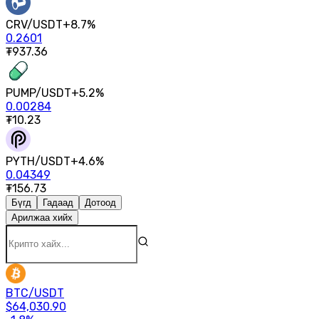
CRV
/
USDT
+
8.7
%
0.2601
₮
937.36
PUMP
/
USDT
+
5.2
%
0.00284
₮
10.23
PYTH
/
USDT
+
4.6
%
0.04349
₮
156.73
Бүгд
Гадаад
Дотоод
Арилжаа хийх
BTC
/
USDT
$
64,030.90