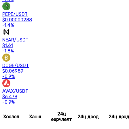
PEPE
/
USDT
$
0.00000288
-1.4
%
NEAR
/
USDT
$
1.61
-1.8
%
DOGE
/
USDT
$
0.06989
-0.9
%
AVAX
/
USDT
$
6.478
-0.9
%
24ц
Хослол
Ханш
24ц доод
24ц дээ
өөрчлөлт