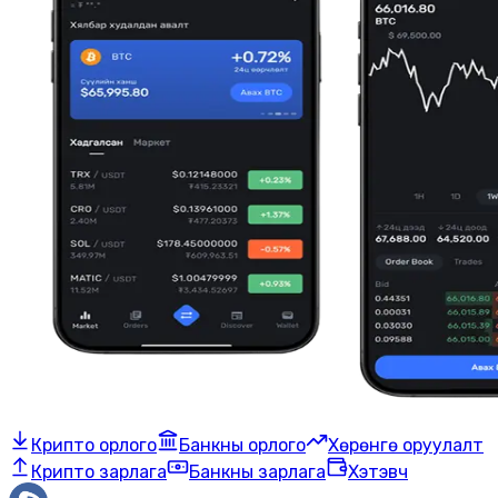
Крипто орлого
Банкны орлого
Хөрөнгө оруулалт
Крипто зарлага
Банкны зарлага
Хэтэвч