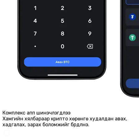
Комплекс апп шинэчлэгдлээ
Хамгийн хялбараар крипто хөрөнгө худалдан авах,
хадгалах, зарах боломжийг бүрдүүлнэ.