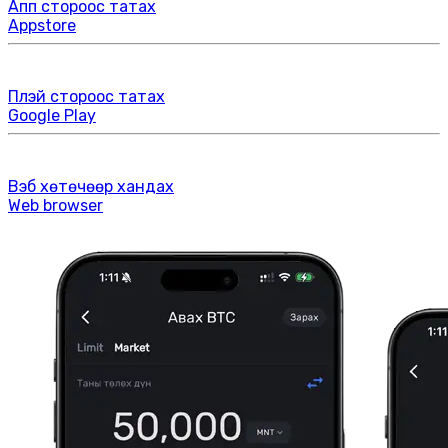
Апп стороос татах
Appstore
Плэй стороос татах
Google Play
Вэб хөтөчөөр хандах
Web browser