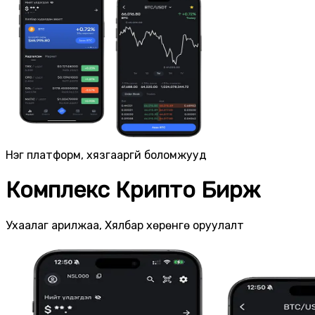
Нэг платформ, хязгааргүй боломжууд
Комплекс Крипто Бирж
Ухаалаг арилжаа, Хялбар хөрөнгө оруулалт