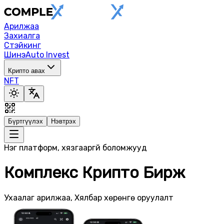
Арилжаа
Захиалга
Стэйкинг
Шинэ
Auto Invest
Крипто авах
NFT
Бүртгүүлэх
Нэвтрэх
Нэг платформ, хязгааргүй боломжууд
Комплекс Крипто Бирж
Ухаалаг арилжаа, Хялбар хөрөнгө оруулалт