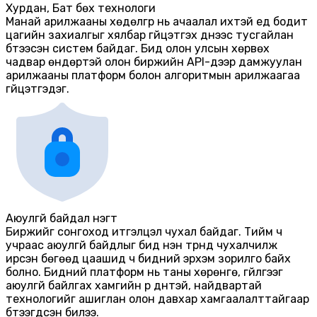
Хурдан, Бат бөх технологи
Манай арилжааны хөдөлгүүр нь ачаалал ихтэй үед бодит
цагийн захиалгыг хялбар гүйцэтгэх үүднээс тусгайлан
бүтээсэн систем байдаг. Бид олон улсын хөрвөх
чадвар өндөртэй олон биржийн API-үүдээр дамжуулан
арилжааны платформ болон алгоритмын арилжаагаа
гүйцэтгэдэг.
Аюулгүй байдал нэгт
Биржийг сонгоход итгэлцэл чухал байдаг. Тийм ч
учраас аюулгүй байдлыг бид нэн түрүүнд чухалчилж
ирсэн бөгөөд цаашид ч бидний эрхэм зорилго байх
болно. Бидний платформ нь таны хөрөнгө, гүйлгээг
б
аюулгүй байлгах хамгийн үр дүнтэй, найдвартай
технологийг ашиглан олон давхар хамгаалалттайгаар
бүтээгдсэн билээ.