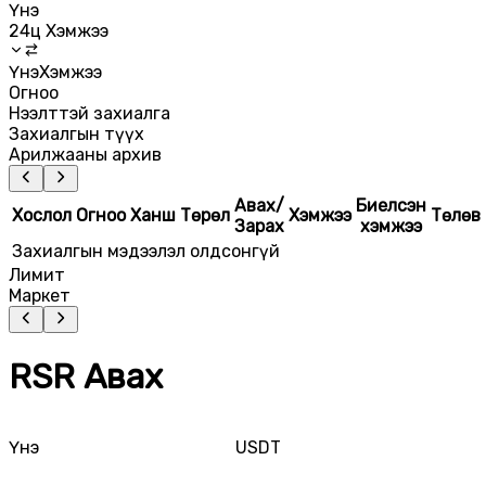
Үнэ
24ц Хэмжээ
Үнэ
Хэмжээ
Огноо
Нээлттэй захиалга
Захиалгын түүх
Арилжааны архив
Авах/
Биелсэн
Хослол
Огноо
Ханш
Төрөл
Хэмжээ
Төлөв
Зарах
хэмжээ
Захиалгын мэдээлэл олдсонгүй
Лимит
Маркет
RSR Авах
Үнэ
USDT