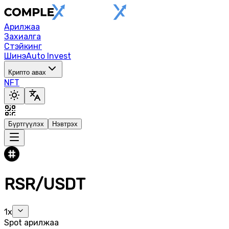
Арилжаа
Захиалга
Стэйкинг
Шинэ
Auto Invest
Крипто авах
NFT
Бүртгүүлэх
Нэвтрэх
RSR/USDT
1x
Spot арилжаа