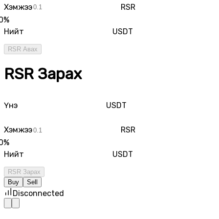
Хэмжээ
RSR
0
%
Нийт
USDT
RSR Авах
RSR Зарах
Үнэ
USDT
Хэмжээ
RSR
0
%
Нийт
USDT
RSR Зарах
Buy
Sell
Disconnected