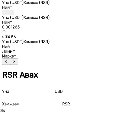
Үнэ (USDT)
Хэмжээ (RSR)
Нийт
Үнэ (USDT)
Хэмжээ (RSR)
Нийт
0.001265
≈ ₮
4.56
Үнэ (USDT)
Хэмжээ (RSR)
Нийт
Лимит
Маркет
RSR Авах
Үнэ
USDT
Хэмжээ
RSR
0
%