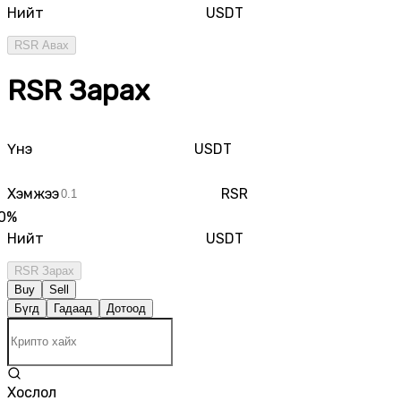
Нийт
USDT
RSR Авах
RSR Зарах
Үнэ
USDT
Хэмжээ
RSR
0
%
Нийт
USDT
RSR Зарах
Buy
Sell
Бүгд
Гадаад
Дотоод
Хослол