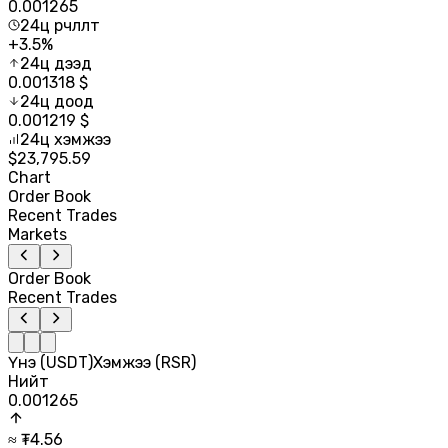
0.001265
24ц өөрчлөлт
+
3.5
%
24ц дээд
0.001318
$
24ц доод
0.001219
$
24ц хэмжээ
$
23,795.59
Chart
Order Book
Recent Trades
Markets
Order Book
Recent Trades
Үнэ (USDT)
Хэмжээ (RSR)
Нийт
0.001265
≈ ₮
4.56