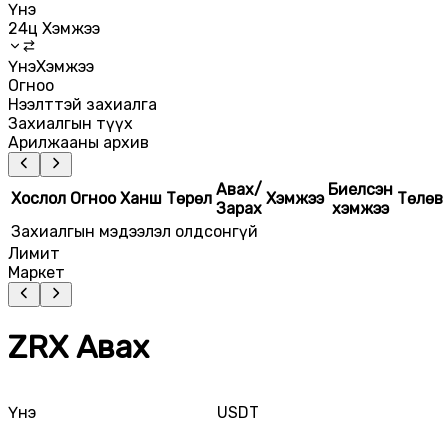
Үнэ
24ц Хэмжээ
Үнэ
Хэмжээ
Огноо
Нээлттэй захиалга
Захиалгын түүх
Арилжааны архив
Авах/
Биелсэн
Хослол
Огноо
Ханш
Төрөл
Хэмжээ
Төлөв
Зарах
хэмжээ
Захиалгын мэдээлэл олдсонгүй
Лимит
Маркет
ZRX Авах
Үнэ
USDT