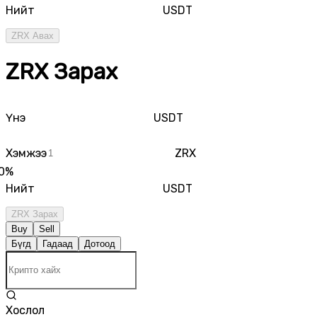
Нийт
USDT
ZRX Авах
ZRX Зарах
Үнэ
USDT
Хэмжээ
ZRX
0
%
Нийт
USDT
ZRX Зарах
Buy
Sell
Бүгд
Гадаад
Дотоод
Хослол