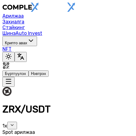
Арилжаа
Захиалга
Стэйкинг
Шинэ
Auto Invest
Крипто авах
NFT
Бүртгүүлэх
Нэвтрэх
ZRX/USDT
1x
Spot арилжаа