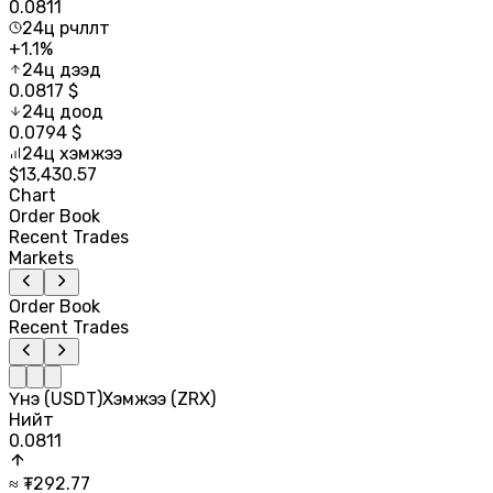
0.0811
24ц өөрчлөлт
+
1.1
%
24ц дээд
0.0817
$
24ц доод
0.0794
$
24ц хэмжээ
$
13,430.57
Chart
Order Book
Recent Trades
Markets
Order Book
Recent Trades
Үнэ (USDT)
Хэмжээ (ZRX)
Нийт
0.0811
≈ ₮
292.77