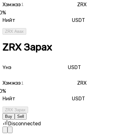
Хэмжээ
ZRX
0
%
Нийт
USDT
ZRX Авах
ZRX Зарах
Үнэ
USDT
Хэмжээ
ZRX
0
%
Нийт
USDT
ZRX Зарах
Buy
Sell
Disconnected