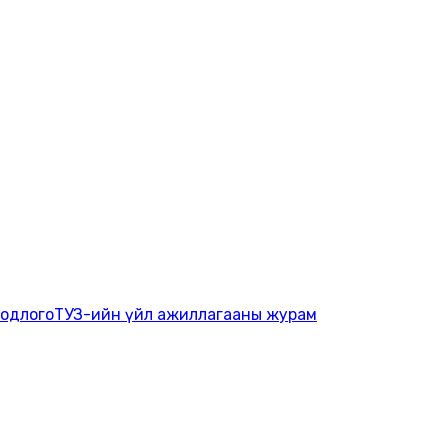
бодлого
ТУЗ-ийн үйл ажиллагааны журам