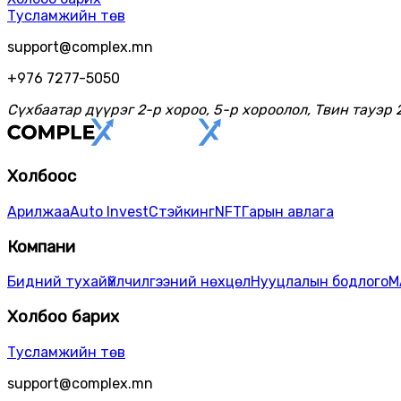
Тусламжийн төв
support@complex.mn
+976 7277-5050
Сүхбаатар дүүрэг 2-р хороо, 5-р хороолол, Твин тауэр 
Холбоос
Арилжаа
Auto Invest
Стэйкинг
NFT
Гарын авлага
Компани
Бидний тухай
Үйлчилгээний нөхцөл
Нууцлалын бодлого
М
Холбоо барих
Тусламжийн төв
support@complex.mn