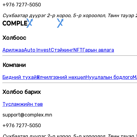
+976 7277-5050
Сүхбаатар дүүрэг 2-р хороо, 5-р хороолол, Твин тауэр 
Холбоос
Арилжаа
Auto Invest
Стэйкинг
NFT
Гарын авлага
Компани
Бидний тухай
Үйлчилгээний нөхцөл
Нууцлалын бодлого
М
Холбоо барих
Тусламжийн төв
support@complex.mn
+976 7277-5050
Сүхбаатар дүүрэг 2-р хороо, 5-р хороолол, Твин тауэр 