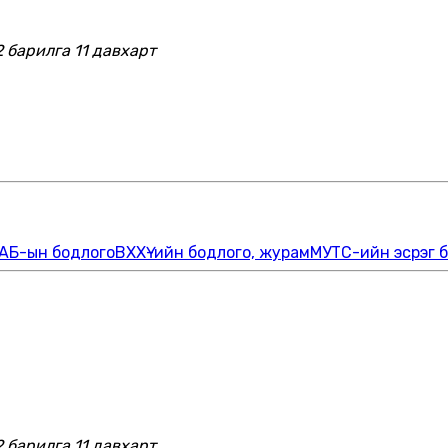
2 барилга 11 давхарт
АБ-ын бодлого
ВХХҮ-ийн бодлого, журам
МУТС-ийн эсрэг 
2 барилга 11 давхарт