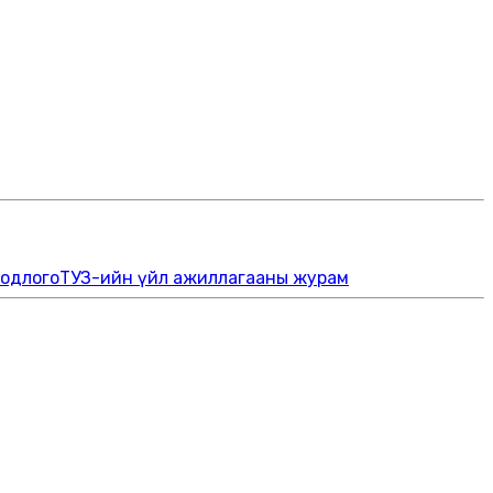
бодлого
ТУЗ-ийн үйл ажиллагааны журам