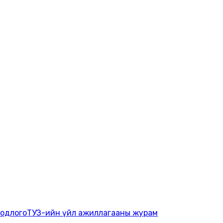
бодлого
ТУЗ-ийн үйл ажиллагааны журам