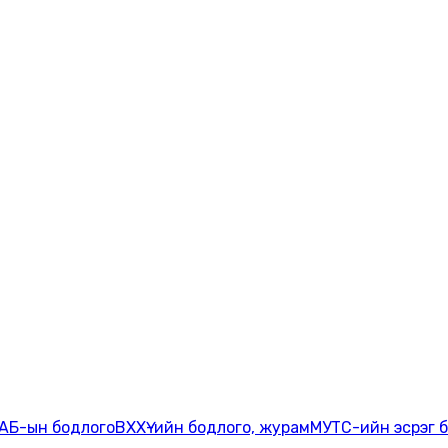
АБ-ын бодлого
ВХХҮ-ийн бодлого, журам
МУТС-ийн эсрэг 