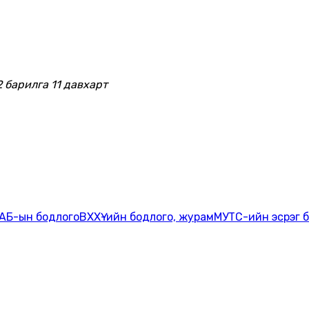
2 барилга 11 давхарт
АБ-ын бодлого
ВХХҮ-ийн бодлого, журам
МУТС-ийн эсрэг 