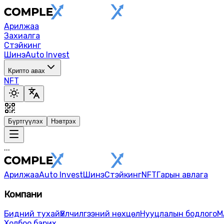
Арилжаа
Захиалга
Стэйкинг
Шинэ
Auto Invest
Крипто авах
NFT
Бүртгүүлэх
Нэвтрэх
...
Арилжаа
Auto Invest
Шинэ
Стэйкинг
NFT
Гарын авлага
Компани
Бидний тухай
Үйлчилгээний нөхцөл
Нууцлалын бодлого
М
Холбоо барих