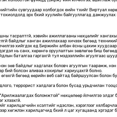
нийтийн сувгуудаар холбогдох үеийн түүхийг Виртуал хөрөн
тохиолдолд эрх бүхий хуулийн байгууллагад дамжуулах 
шны тасралтгүй, хэвийн ажиллагааны нөхцөлийг хангахы
улгүй байдлыг ханган ажиллахаар хичээх бөгөөд техникий
лчилгээ хийгдэх үед Биржийн албан ёсны цахим хуудсаар д
мэдэгдэл нь санхүү, хөрөнгө оруулалтын зөвлөгөө биш бөг
байдлын баталгаа гаргахгүй тул мэдээллийн агуулгаас шуу
үнэн зөв байдлыг хадгалах боловч агуулгын таарамж, үнэн 
р бий болсон аливаа хохирлыг хариуцахгүй болно.
 өгөхгүй бөгөөд өөрийн веб сайтад байршуулсан болон б
олдлого, террорист халдлага болон бусад урьдчилан тооцо
"Арилжаалагдах боломжтой" нөхцөлөөр үйлчилгээ үзүүлдэг
г хүлээхгүй.
 харилцагчийн хүсэлтийг үндэслэн, хэрэглээг хялбарчла
ээр хөгжүүлэн харилцагчид бүхий л цаг хугацаанд хүргэдэг 