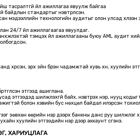
йш тасралтгүй үйл ажиллагаа явуулж байгаа
й байдлын стандартыг нэвтрүүлсэн.
ан мэдээллийн технологийн аудитыг олон улсад хүлээн зө
ан 24/7 үйл ажиллагаагаа явуулдаг.
хүүжүүлэхтэй тэмцэх үйл ажиллагааны буюу AML аудит хийл
олбогдсон.
анд хүрсэн, эрх зүйн бүрэн чадамжтай хувь хүн, хуулийн эт
ртгүүлсэн этгээд ашиглана.
д этгээдэд шилжүүлэхгүй байх, нэвтрэх нэр, нууц кодыг бу
сэжигтэй болон хэвийн бус нөхцөл байдал илэрсэн тохиолд
гээг зөвхөн өөрийн нэр дээрх банкны данс руу шилжүүлэг 
ухайн хуулийн этгээдийн нэр дээр аккаунт үүсгэнэ.
ЭГ, ХАРИУЦЛАГА