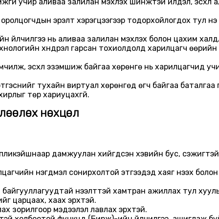
гүй учир аливаа залилан мэхлэх шинжтэй үйлдэл, эсхүл алд
д оролцогчдын эрэлт хэрэгцээгээр тодорхойлогдох тул үнэ
н үйлчилгээ нь аливаа залилан мэхлэх болон цахим халд
 технологийн хүндрэл гарсан тохиолдолд харилцагч өөрийн
 өмчилж, эсхүл эзэмшиж байгаа хөрөнгө нь харилцагчид учи
бүртгэснийг тухайн виртуал хөрөнгөд өгч байгаа баталгаа 
охирлыг төр хариуцахгүй.
ӨЛӨӨЛӨХ НӨХЦӨЛ
ппликэйшнаар дамжуулан хийгдсэн хэвийн бус, сэжигтэй
агчийн нэгдмэл сонирхолтой этгээдэд хаяг нээх болон нэг
ий байгууллагуудтай нээлттэй хамтран ажиллах тул хууль б
г царцаах, хаах эрхтэй.
ах зорилгоор мэдээлэл лавлах эрхтэй.
ээтэй холбоотой функцүүд (Бирж)-ийн үйлчилгээ, ашиглаж 