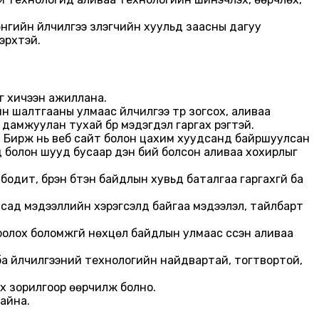
гийн үйлчилгээ үзүүлэгчийн хуульд заасны дагуу
эрхтэй.
г хичээн ажиллана.
н шалтгааны улмаас үйлчилгээ түр зогсох, аливаа
амжуулан тухай бүр мэдэгдэл гаргах үүрэгтэй.
өөд Бирж нь веб сайт болон цахим хуудсанд байршуулсан
д болон шууд бусаар үүдэн бий болсон аливаа хохирлыг
бодит, бүрэн бүтэн байдлын хувьд баталгаа гаргахгүй ба
усад мэдээллийн хэрэгсэлд байгаа мэдээлэл, тайлбарт
олох боломжгүй нөхцөл байдлын улмаас үүссэн аливаа
 ба үйлчилгээний технологийн найдвартай, тогтвортой,
х зорилгоор өөрчилж болно.
байна.