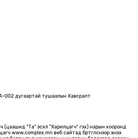
/А-002 дугаартай тушаалын Хавсралт
ч (цаашид "Та" эсхүл "Харилцагч" гэх) нарын хооронд
агч www.complex.mn веб сайтад бүртгүүлснээр энэхүү