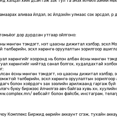
 хэлцэл хийгдсэн гэж үзэх тул та энэхүү үйлчилгээний нө
арах аливаа үйлдэл, эс үйлдэхүйн улмаас үүсэх эрсдэл, үр
 томьёог дор дурдсан утгаар ойлгоно:
сны мөнгөн тэмдэгт, үнэт цаасны дижитал хэлбэр, эсхүл 
 төлбөрийн, эсхүл хөрөнгө оруулалтын зорилгоор ашигла
иртуал хөрөнгийг хооронд нь болон албан ёсны мөнгөн тэмд
уал хөрөнгийг нийтэд санал болгох, худалдахтай холбоото
г;
алсан ёсны мөнгөн тэмдэгт, үнэ цаасны дижитал хэлбэр,
омжтой төлбөрийн, эсхүл хөрөнгө оруулалтын зорилгоор 
дагч болон хоёрдогч зах зээлийн арилжаанд гаргаж буй
үүлэгч буюу биржээс үйлчилгээ авч байгаа хувь хүн, хуулий
ww.complex.mn/ вебсайт болон фэйсбүүк, инстаграм, тела
 буюу Комплекс Биржид өөрийн аккаунт үүсгэж, тухайн акк