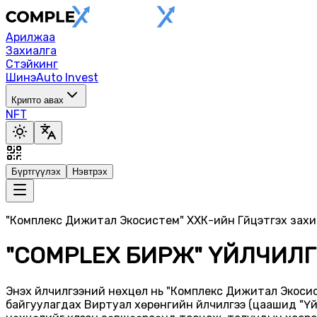
Арилжаа
Захиалга
Стэйкинг
Шинэ
Auto Invest
Крипто авах
NFT
Бүртгүүлэх
Нэвтрэх
"Комплекс Дижитал Экосистем" ХХК-ийн Гүйцэтгэх зах
"COMPLEX БИРЖ" ҮЙЛЧИЛ
Энэхүү үйлчилгээний нөхцөл нь "Комплекс Дижитал Экосис
байгуулагдах Виртуал хөрөнгийн үйлчилгээ (цаашид "Үйлчи