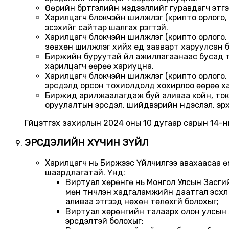
Өөрийн бүртгэлийн мэдээллийг гуравдагч этгэ
Харилцагч блокчэйн шилжүүлэг (крипто орлого,
эсэхийг сайтар шалгах үүрэгтэй.
Харилцагч блокчэйн шилжүүлэг (крипто орлого,
зөвхөн шилжүүлэг хийх үед зааварт харуулсан б
Биржийн буруутай үйл ажиллагаанаас бусад т
харилцагч өөрөө хариуцна.
Харилцагч блокчэйн шилжүүлэг (крипто орлого
эрсдэлд орсон тохиолдолд хохирлоо өөрөө х
Биржид арилжаалагдаж буй аливаа койн, токе
оруулалтын эрсдэл, шийдвэрийн үндэслэл, эрх 
Гүйцэтгэх захирлын 2024 оны 10 дугаар сарын 14
ЭРСДЭЛИЙН ХҮЧИН ЗҮЙЛ
Харилцагч нь Биржээс Үйлчилгээ авахаасаа өм
шаардлагатай. Үүнд:
Виртуал хөрөнгө нь Монгол Улсын Засгий
мөн түүнчлэн хадгаламжийн даатгал эсхү
аливаа этгээд нөхөн төлөхгүй болохыг;
Виртуал хөрөнгийн талаарх олон улсын 
эрсдэлтэй болохыг;