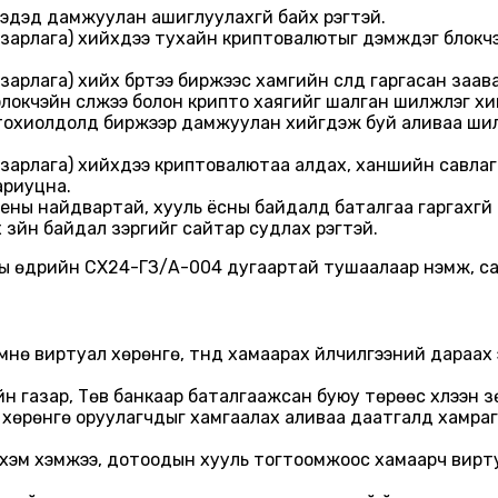
эдэд дамжуулан ашиглуулахгүй байх үүрэгтэй.
 зарлага) хийхдээ тухайн криптовалютыг дэмждэг блокчэйн
 зарлага) хийх бүртээ биржээс хамгийн сүүлд гаргасан з
локчэйн сүлжээ болон крипто хаягийг шалган шилжүүлэг хийх
охиолдолд биржээр дамжуулан хийгдэж буй аливаа шилжүү
, зарлага) хийхдээ криптовалютаа алдах, ханшийн савлаг
ариуцна.
ны найдвартай, хууль ёсны байдалд баталгаа гаргахгүй
зүйн байдал зэргийг сайтар судлах үүрэгтэй.
-ны өдрийн CX24-ГЗ/А-004 дугаартай тушаалаар нэмж, с
нө виртуал хөрөнгө, түүнд хамаарах үйлчилгээний дараах 
н газар, Төв банкаар баталгаажсан буюу төрөөс хүлээн 
л хөрөнгө оруулагчдыг хамгаалах аливаа даатгалд хамраг
хэм хэмжээ, дотоодын хууль тогтоомжоос хамаарч виртуа