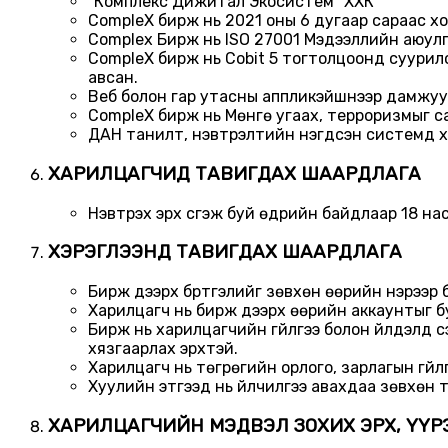
"Комплекс Дижитал Экосистем" ХХК
CompleX бирж нь 2021 оны 6 дугаар сараас хо
Complex Бирж нь ISO 27001 Мэдээллийн аюулгү
CompleX бирж нь Cobit 5 тогтолцоонд суурилс
авсан.
Веб болон гар утасны аппликэйшнээр дамжуул
CompleX бирж нь Мөнгө угаах, терроризмыг сан
ДАН танилт, нэвтрэлтийн нэгдсэн системд х
ХАРИЛЦАГЧИД ТАВИГДАХ ШААРДЛАГА
Нэвтрэх эрх үүсгэж буй өдрийн байдлаар 18 нас
ХЭРЭГЛЭЭНД ТАВИГДАХ ШААРДЛАГА
Бирж дээрх бүртгэлийг зөвхөн өөрийн нэрээр бү
Харилцагч нь бирж дээрх өөрийн аккаунтыг буса
Бирж нь харилцагчийн гүйлгээ болон үйлдэлд 
хязгаарлах эрхтэй.
Харилцагч нь төгрөгийн орлого, зарлагын гүйл
Хуулийн этгээд нь үйлчилгээ авахдаа зөвхөн т
ХАРИЛЦАГЧИЙН МЭДВЭЛ ЗОХИХ ЭРХ, ҮҮР