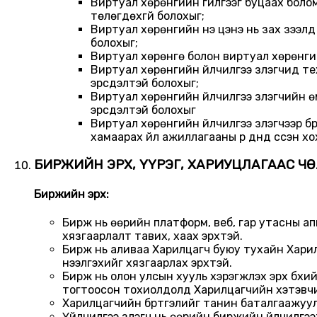
Виртуал хөрөнгийн гүйлгээг буцаах боломж
төлөгдөхгүй болохыг;
Виртуал хөрөнгийн үнэ цэнэ нь зах зээл
болохыг;
Виртуал хөрөнгө болон виртуал хөрөнгий
Виртуал хөрөнгийн үйлчилгээ үзүүлэгчид
эрсдэлтэй болохыг;
Виртуал хөрөнгийн үйлчилгээ үзүүлэгчийн
эрсдэлтэй болохыг
Виртуал хөрөнгийн үйлчилгээ үзүүлэгчээр 
хамаарах үйл ажиллагааны үр дүнд үүссэн х
БИРЖИЙН ЭРХ, ҮҮРЭГ, ХАРИУЦЛАГААС Ч
Биржийн эрх:
Бирж нь өөрийн платформ, веб, гар утасны а
хязгаарлалт тавих, хаах эрхтэй.
Бирж нь аливаа Харилцагч буюу тухайн Харилц
нээлгэхийг хязгаарлах эрхтэй.
Бирж нь олон улсын хууль хэрэгжүүлэх эрх бүх
тогтоосон тохиолдолд Харилцагчийн хэтэвчий
Харилцагчийн бүртгэлийг танин баталгаажуул
Үйлчилгээ үзүүлэгч нь өөрийн биржийн үйлчилг