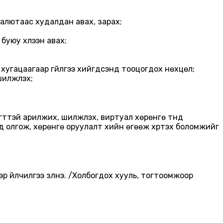
алютаас худалдан авах, зарах;
буюу хүлээн авах;
н хугацаагаар гүйлгээ хийгдсэнд тооцогдох нөхцөл;
илжүүлэх;
эй арилжих, шилжүүлэх, виртуал хөрөнгө түүнд
олгож, хөрөнгө оруулалт хийн өгөөж хүртэх боломжийг
үйлчилгээ үзүүлнэ. /Холбогдох хууль, тогтоомжоор