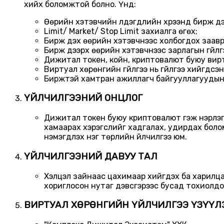
хийх боломжтой болно. Үүнд:
Өөрийн хэтэвчийн үлдэгдлийн хүрээнд бирж д
Limit/ Market/ Stop Limit захиалга өгөх;
Бирж дэх өөрийн хэтэвчнээс холбогдох заавры
Бирж дээрх өөрийн хэтэвчнээс зарлагын гүйлгэ
Дижитал токен, койн, криптовалют буюу вирт
Виртуал хөрөнгийн гүйлгээ нь гүйлгээ хийгдсэ
Биржтэй хамтран ажиллагч байгууллагуудын бүт
ҮЙЛЧИЛГЭЭНИЙ ОНЦЛОГ
Дижитал токен буюу криптовалют гэж нэрлэгд
хамаарах хэрэгслийг хадгалах, удирдах бол
нэмэгдүүлэх нэг төрлийн үйлчилгээ юм.
ҮЙЛЧИЛГЭЭНИЙ ДАВУУ ТАЛ
Хэлцэл зайнаас цахимаар хийгдэх ба харилцагч
хориглосон нутаг дэвсгэрээс бусад тохиолд
ВИРТУАЛ ХӨРӨНГИЙН ҮЙЛЧИЛГЭЭ ҮЗҮҮЛЭ