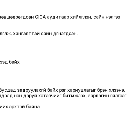
вшөөрөгдсөн CICA аудитаар хийлгүүлэн, сайн үнэлгээ
гүүлж, хангалттай сайн дүгнэгдсэн.
гээд байх
сдад задруулахгүй байх үүрэг хариуцлагыг бүрэн хүлээнэ.
олд нэн даруй хэтэвчийг битүүмжлэх, зарлагын гүйлгээг
хийх эрхтэй байна.