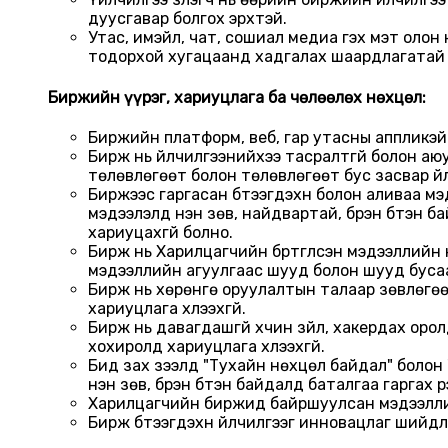
дуусгавар болгох эрхтэй.
Утас, имэйл, чат, сошиал медиа гэх мэт олон 
тодорхой хугацаанд хадгалах шаардлагатай 
Биржийн үүрэг, хариуцлага ба чөлөөлөх нөхцөл:
Биржийн платформ, веб, гар утасны аппликэй
Бирж нь үйлчилгээнийхээ тасралтгүй болон аю
төлөвлөгөөт болон төлөвлөгөөт бус засвар үй
Биржээс гаргасан бүтээгдэхүүн болон аливаа 
мэдээлэлд үнэн зөв, найдвартай, бүрэн бүтэн 
хариуцахгүй болно.
Бирж нь Харилцагчийн бүртгүүлсэн мэдээллийн 
мэдээллийн агуулгаас шууд болон шууд бусаа
Бирж нь хөрөнгө оруулалтын талаар зөвлөгөө
хариуцлага хүлээхгүй.
Бирж нь давагдашгүй хүчин зүйл, хакердах ор
хохиролд хариуцлага хүлээхгүй.
Бид зах зээлд "Тухайн нөхцөл байдал" болон 
үнэн зөв, бүрэн бүтэн байдалд баталгаа гаргах үүрэ
Харилцагчийн биржид байршуулсан мэдээллийг
Бирж бүтээгдэхүүн үйлчилгээг инновацлаг шийдл