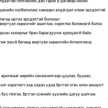
аатай гүйлгээнээс үүдэн гарах үр дагавар нөхөн
 цэнийн хэлбэлзлээс хамаарч алдагдал хүлээх эрсдэлтэй
лагад өртөх эрсдэлтэй болохыг;
 виртуал хөрөнгийг ашиглах, хэрэглэх боломжгүй болох
рсан хохирлыг бүрэн барагдуулж хүрэлцэхгүй байх
гэж үзэхгүй бөгөөд виртуал хөрөнгийн үйлчилгээнд
 арилжааг өөрийн санаачилгаар цуцлах, буцаах,
 хэрэглэгч хэд хэдэн удаа бүртгэл үүсгэн олон аккаунт
ус гүйлгээ, бүртгэл үүссэнийг хуулийн дагуу шалгаж
буй технологид аливаа технологийн шинэчлэх, өөрчлөх,