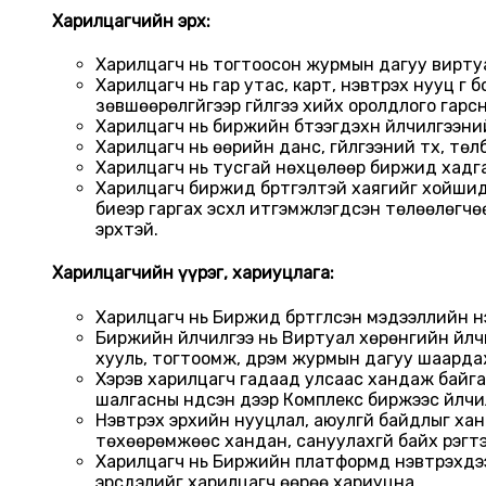
Харилцагчийн эрх:
Харилцагч нь тогтоосон журмын дагуу виртуал
Харилцагч нь гар утас, карт, нэвтрэх нууц ү
зөвшөөрөлгүйгээр гүйлгээ хийх оролдлого гар
Харилцагч нь биржийн бүтээгдэхүүн үйлчилгээни
Харилцагч нь өөрийн данс, гүйлгээний түүх, 
Харилцагч нь тусгай нөхцөлөөр биржид хадгал
Харилцагч биржид бүртгэлтэй хаягийг хойшид
биеэр гаргах эсхүл итгэмжлэгдсэн төлөөлөгчөө 
эрхтэй.
Харилцагчийн үүрэг, хариуцлага:
Харилцагч нь Биржид бүртгүүлсэн мэдээллийн үн
Биржийн үйлчилгээ нь Виртуал хөрөнгийн үйлчи
хууль, тогтоомж, дүрэм журмын дагуу шаардаж 
Хэрэв харилцагч гадаад улсаас хандаж байга
шалгасны үндсэн дээр Комплекс биржээс үйлч
Нэвтрэх эрхийн нууцлал, аюулгүй байдлыг хан
төхөөрөмжөөс хандан, сануулахгүй байх үүрэгтэ
Харилцагч нь Биржийн платформд нэвтрэхдээ "T
эрсдэлийг харилцагч өөрөө хариуцна.