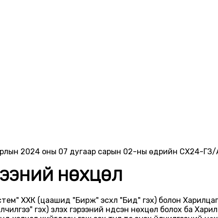
ирлын 2024 оны 07 дугаар сарын 02-ны өдрийн CX24-ГЗ
ГЭЭНИЙ НӨХЦӨЛ
тем" ХХК (цаашид "Бирж" эсхүл "Бид" гэх) болон Харилцаг
лгээ" гэх) үзүүлэх гэрээний үндсэн нөхцөл болох ба Харилц