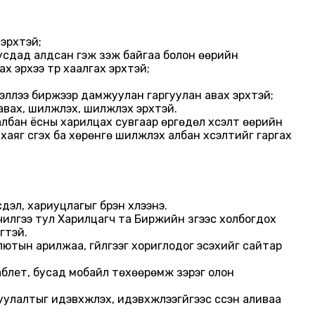
 эрхтэй;
бусдад алдсан гэж үзэж байгаа болон өөрийн
 эрхээ түр хаалгах эрхтэй;
дээллээ биржээр дамжуулан гаргуулан авах эрхтэй;
х, шилжүүлэх, шилжүүлэх эрхтэй.
лбан ёсны харилцах сувгаар өргөдөл хүсэлт өөрийн
яг үүсгэх ба хөрөнгө шилжүүлэх албан хүсэлтийг гаргах
дэл, хариуцлагыг бүрэн хүлээнэ.
лчилгээ тул Харилцагч та Биржийн зүгээс холбогдох
гтэй.
ютын арилжаа, гүйлгээг хориглодог эсэхийг сайтар
таблет, бусад мобайл төхөөрөмж зэрэг олон
лтыг идэвхжүүлэх, идэвхжүүлээгүйгээс үүссэн аливаа