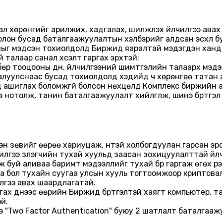
 хөрөнгийг арилжих, хадгалах, шилжүүлэх үйлчилгээ авах
г болон бусад баталгаажуулалтын хэлбэрийг алдсан эсхүл 
сныг мэдсэн тохиолдолд Биржид яаралтай мэдэгдэн хандах
й талаар санал хүсэлт гаргах эрхтэй;
төлбөр тооцооны дүн, үйлчилгээний шимтгэлийн талаарх мэ
уулснаас бусад тохиолдолд хэдийд ч хөрөнгөө татан ава
 ашиглах боломжгүй болсон нөхцөлд Комплекс биржийн а
нотолж, танин баталгаажуулалт хийлгүүлж, шинэ бүртгэл ха
эн зөвийг өөрөө хариуцаж, үүнтэй холбогдуулан гарсан эрс
лгээ үзүүлэгчийн тухай хуульд заасан зохицуулалттай үй
буй аливаа баримт мэдээллийг тухай бүр гаргаж өгөх үүрэ
а бол тухайн суугаа улсын хууль тогтоомжоор криптовал
илгээ авах шаардлагатай.
гах үүднээс өөрийн Биржид бүртгэлтэй хаягт компьютер, 
й.
wo Factor Authentication" буюу 2 шатлалт баталгаажуула