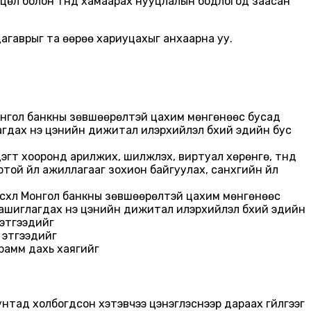
хцөл болон түүнд хамаарах нууцлалын бодлогод заасан
 дагаврыг та өөрөө хариуцахыг анхаарна уу.
Монгол банкны зөвшөөрөлтэй цахим мөнгөнөөс бусад
гдах үнэ цэнийн дижитал илэрхийлэл бүхий эдийн бус
эгт хооронд арилжих, шилжүүлэх, виртуал хөрөнгө, түүнд
й үйл ажиллагааг зохион байгуулах, санхүүгийн үйл
 эсхүл Монгол банкны зөвшөөрөлтэй цахим мөнгөнөөс
ашиглагдах үнэ цэнийн дижитал илэрхийлэл бүхий эдийн
 этгээдийг
н этгээдийг
грамм дахь хаягийг
аунтад холбогдсон хэтэвчээ цэнэглэснээр дараах гүйлгээг