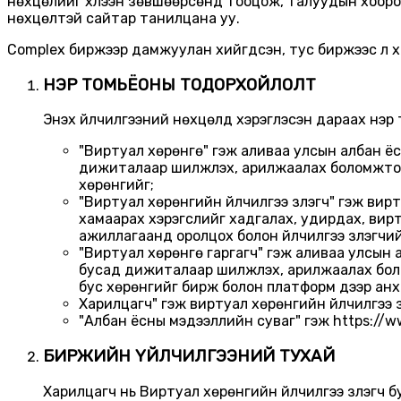
нөхцөлийг хүлээн зөвшөөрсөнд тооцож, талуудын хооронд
нөхцөлтэй сайтар танилцана уу.
Complex биржээр дамжуулан хийгдсэн, тус биржээс үл хама
НЭР ТОМЬЁОНЫ ТОДОРХОЙЛОЛТ
Энэхүү үйлчилгээний нөхцөлд хэрэглэсэн дараах нэр
"Виртуал хөрөнгө" гэж аливаа улсын албан ё
дижиталаар шилжүүлэх, арилжаалах боломжтой
хөрөнгийг;
"Виртуал хөрөнгийн үйлчилгээ үзүүлэгч" гэж в
хамаарах хэрэгслийг хадгалах, удирдах, вирт
ажиллагаанд оролцох болон үйлчилгээ үзүүлэгчий
"Виртуал хөрөнгө гаргагч" гэж аливаа улсын 
бусад дижиталаар шилжүүлэх, арилжаалах бол
бус хөрөнгийг бирж болон платформ дээр анх
Харилцагч" гэж виртуал хөрөнгийн үйлчилгээ үз
"Албан ёсны мэдээллийн суваг" гэж https://w
БИРЖИЙН ҮЙЛЧИЛГЭЭНИЙ ТУХАЙ
Харилцагч нь Виртуал хөрөнгийн үйлчилгээ үзүүлэгч