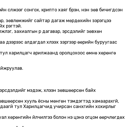
 сүлжээг сонгох, крипто хаяг бүрэн, үнэн зөв бичигдсэн
аавар, зөвлөмжийг сайтар дагаж мөрдөхийн зэрэгцээ
 үүрэгтэй.
лэг, захиалгын үр дагавар, эрсдэлийг зөвхөн
аа дээрээс алдагдал хүлээх зэргээр өөрийн буруугаас
 тул харилцагч арилжаанд оролцохоос өмнө хөрөнгө
айжруулав.
эрсдэлүүдийг мэдэж, хүлээн зөвшөөрсөн байх
зөвшөөрсөн хууль ёсны мөнгөн тэмдэгтэд хамаарахгүй,
даагүй тул Харилцагчид учирсан санхүүгийн хохирлыг
л хөрөнгийн үйлчилгээ болон үнэ цэнэ огцом өөрчлөгдөх