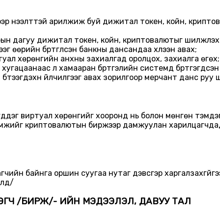
ээр нээлттэй арилжиж буй дижитал токен, койн, криптов
н дагуу дижитал токен, койн, криптовалютыг шилжүүлэх 
эг өөрийн бүртгүүлсэн банкны дансандаа хүлээн авах;
уал хөрөнгийн анхны захиалгад оролцох, захиалга өгөх;
н хугацаанаас үл хамааран бүртгэлийн системд бүртгэгдсэ
ээгдэхүүн үйлчилгээг авах зорилгоор мерчант данс руу ш
дэг виртуал хөрөнгийг хооронд нь болон мөнгөн тэмдэгтт
омжийг криптовалютын биржээр дамжуулан харилцагчдад 
ийн байнга оршин суугаа нутаг дэвсгэр харгалзахгүйгээр 
олд/
ГЧ /БИРЖ/- ИЙН МЭДЭЭЛЭЛ, ДАВУУ ТАЛ